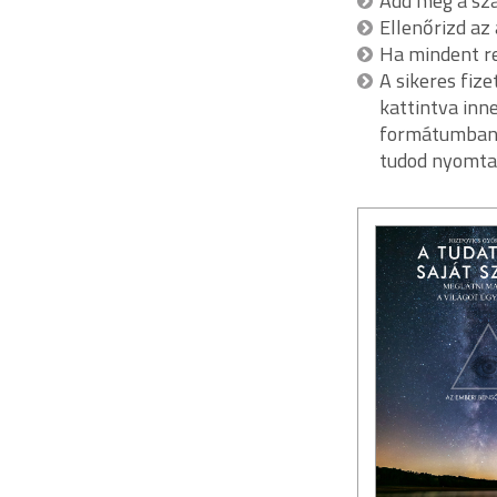
Add meg a szá
Ellenőrizd az
Ha mindent ren
A sikeres fiz
kattintva inne
formátumban, 
tudod nyomta