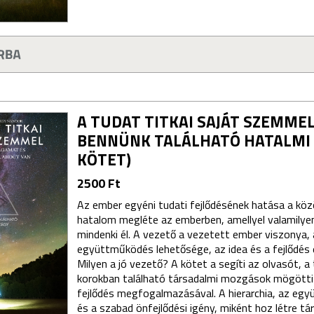
A TUDAT TITKAI SAJÁT SZEMMEL
BENNÜNK TALÁLHATÓ HATALMI V
KÖTET)
2500 Ft
Az ember egyéni tudati fejlődésének hatása a köz
hatalom megléte az emberben, amellyel valamily
mindenki él. A vezető a vezetett ember viszonya,
együttműködés lehetősége, az idea és a fejlődés
Milyen a jó vezető? A kötet a segíti az olvasót, a
korokban található társadalmi mozgások mögötti
fejlődés megfogalmazásával. A hierarchia, az eg
és a szabad önfejlődési igény, miként hoz létre tá