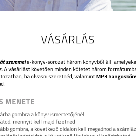
VÁSÁRLÁS
aját szemmel
e-könyv-sorozat három könyvből áll, amelyeket
. A vásárlást követően minden kötetet három formátumb
tozatban, ha olvasni szeretnéd, valamint
MP3 hangoskön
d.
ÁS MENETE
sárba gombra a könyv ismertetőjénél
látod, mennyit kell majd fizetned
vább gombra, a következő oldalon kell megadnod a számláz