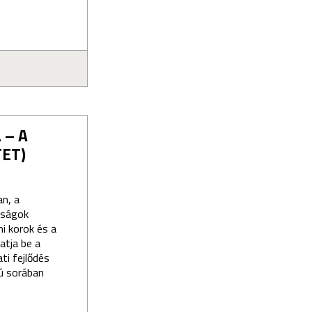
 – A
TET)
an, a
sságok
mi korok és a
atja be a
ti fejlődés
ú sorában