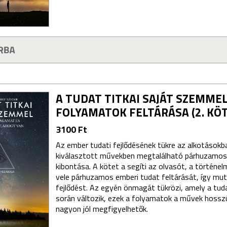
A TUDAT TITKAI SAJÁT SZEMMEL
FOLYAMATOK FELTÁRÁSA (2. KÖ
3100 Ft
Az ember tudati fejlődésének tükre az alkotásokb
kiválasztott művekben megtalálható párhuzamo
kibontása. A kötet a segíti az olvasót, a történel
vele párhuzamos emberi tudat feltárását, így mut
fejlődést. Az egyén önmagát tükrözi, amely a tuda
során változik, ezek a folyamatok a művek hossz
nagyon jól megfigyelhetők.