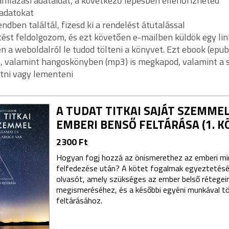
mlázási adataidat, a következő lépésben ellenőrizheted
 adatokat
dben találtál, fizesd ki a rendelést átutalással
etést feldolgozom, és ezt követően e-mailben küldök egy lin
n a weboldalról le tudod tölteni a könyvet. Ezt ebook (epub
valamint hangoskönyben (mp3) is megkapod, valamint a sz
tni vagy lementeni
A TUDAT TITKAI SAJÁT SZEMMEL
EMBERI BENSŐ FELTÁRÁSA (1. K
2300 Ft
Hogyan fogj hozzá az önismerethez az emberi m
felfedezése után? A kötet fogalmak egyeztetésév
olvasót, amely szükséges az ember belső rétegei
megismeréséhez, és a későbbi egyéni munkával t
feltárásához.