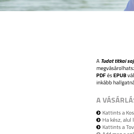
A
Tudat titkai s
megvásárolhatsz
PDF
és
EPUB
vál
inkább hallgatná
A VÁSÁRL
Kattints a Ko
Ha kész, alul 
Kattints a To