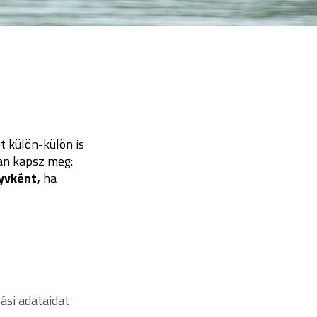
 külön-külön is
an kapsz meg:
yvként,
ha
ási adataidat