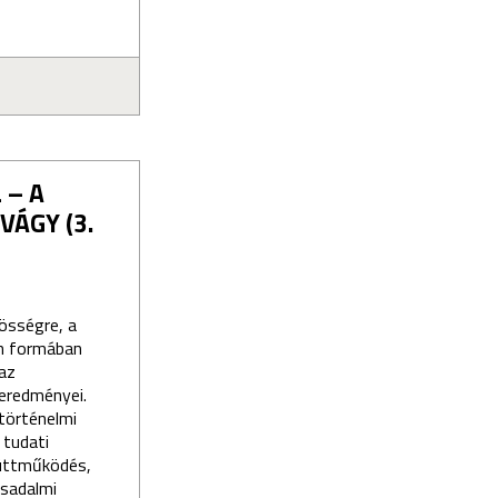
 – A
ÁGY (3.
össégre, a
en formában
 az
 eredményei.
 történelmi
 tudati
yüttműködés,
rsadalmi