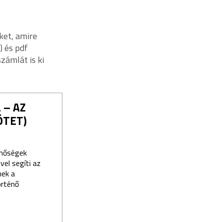
ket, amire
) és pdf
ámlát is ki
 – AZ
ÖTET)
inőségek
el segíti az
nek a
örténő