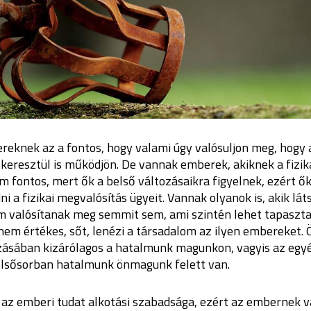
reknek az a fontos, hogy valami úgy valósuljon meg, hogy 
keresztül is működjön. De vannak emberek, akiknek a fizika
 fontos, mert ők a belső változásaikra figyelnek, ezért ő
i a fizikai megvalósítás ügyeit. Vannak olyanok is, akik lá
m valósítanak meg semmit sem, ami szintén lehet tapasztal
em értékes, sőt, lenézi a társadalom az ilyen embereket. 
zásában kizárólagos a hatalmunk magunkon, vagyis az egy
 elsősorban hatalmunk önmagunk felett van.
 az emberi tudat alkotási szabadsága, ezért az embernek 