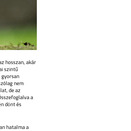
az hosszan, akár
i szintű
k gyorsan
tszólag nem
at, de az
Összefoglalva a
én dönt és
van hatalma a