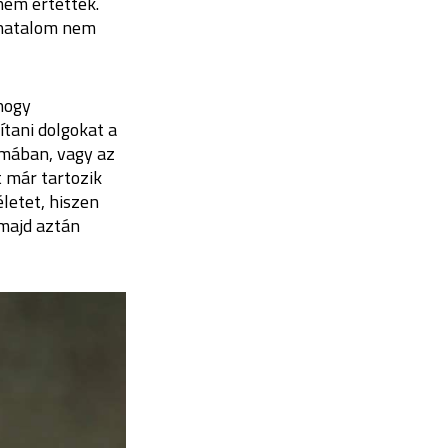
nem értették.
a hatalom nem
hogy
ítani dolgokat a
rmában, vagy az
t már tartozik
életet, hiszen
 majd aztán