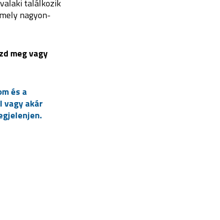
valaki találkozik
amely nagyon-
szd meg vagy
om és a
l vagy akár
gjelenjen.