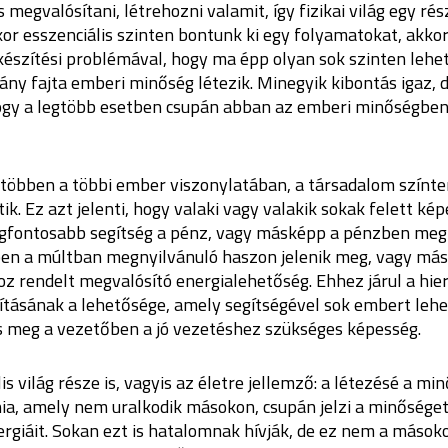
is megvalósítani, létrehozni valamit, így fizikai világ egy rés
or esszenciális szinten bontunk ki egy folyamatokat, akko
észítési problémával, hogy ma épp olyan sok szinten lehet
ány fajta emberi minőség létezik. Minegyik kibontás igaz,
 hogy a legtöbb esetben csupán abban az emberi minőségben
gtöbben a többi ember viszonylatában, a társadalom színte
ik. Ez azt jelenti, hogy valaki vagy valakik sokak felett ké
legfontosabb segítség a pénz, vagy másképp a pénzben meg
ben a múltban megnyilvánuló haszon jelenik meg, vagy más
z rendelt megvalósító energialehetőség. Ehhez járul a hie
ításának a lehetősége, amely segítségével sok embert lehe
cs meg a vezetőben a jó vezetéshez szükséges képesség.
s világ része is, vagyis az életre jellemző: a létezésé a min
hia, amely nem uralkodik másokon, csupán jelzi a minőséget
rgiáit. Sokan ezt is hatalomnak hívják, de ez nem a mások