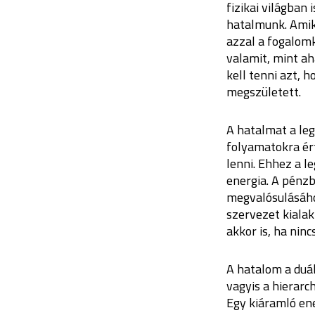
fizikai világban 
hatalmunk. Amik
azzal a fogalomk
valamit, mint ah
kell tenni azt,
megszületett.
A hatalmat a le
folyamatokra ért
lenni. Ehhez a 
energia. A pénz
megvalósulásáho
szervezet kialak
akkor is, ha nin
A hatalom a duáli
vagyis a hierarc
Egy kiáramló ene