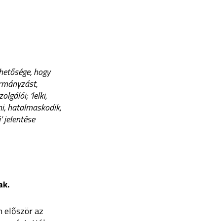
ehetősége, hogy
ormányzást,
gálói; ‘lelki,
i, hatalmaskodik,
 jelentése
ak.
n először az