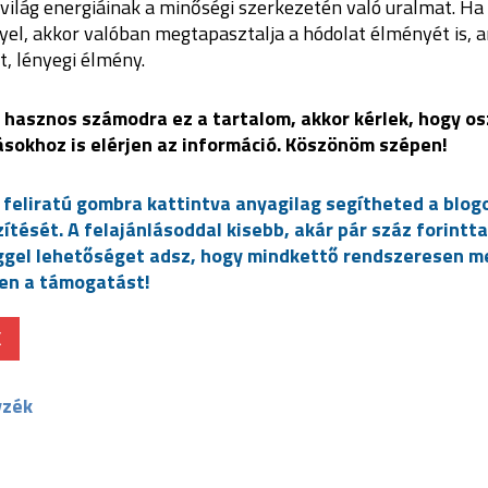
 világ energiáinak a minőségi szerkezetén való uralmat. Ha 
yel, akkor valóban megtapasztalja a hódolat élményét is, 
, lényegi élmény.
 hasznos számodra ez a tartalom, akkor kérlek, hogy o
ásokhoz is elérjen az információ. Köszönöm szépen!
eliratú gombra kattintva anyagilag segítheted a blog
tését. A felajánlásoddal kisebb, akár pár száz forintta
gel lehetőséget adsz, hogy mindkettő rendszeresen me
en a támogatást!
K
yzék