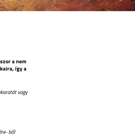
dszor a nem
kaira, így a
akaratát vagy
ēre- ből