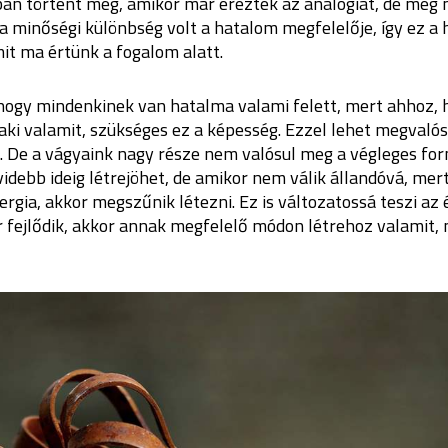
ban történt meg, amikor már érezték az analógiát, de még 
a minőségi különbség volt a hatalom megfelelője, így ez 
it ma értünk a fogalom alatt.
hogy mindenkinek van hatalma valami felett, mert ahhoz, 
ki valamit, szükséges ez a képesség. Ezzel lehet megvalós
t. De a vágyaink nagy része nem valósul meg a végleges fo
övidebb ideig létrejöhet, de amikor nem válik állandóvá, mer
rgia, akkor megszűnik létezni. Ez is változatossá teszi az 
 fejlődik, akkor annak megfelelő módon létrehoz valamit,