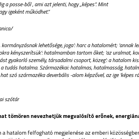
g a posse-ből , ami azt jelenti, hogy „képes”. Mint
vagy igeként működhet.”
anica/
, kormányzásnak lehetősége, joga’: harc a hatalomért; ‘annak l
kra kényszerítsük’: hatalmamban tartom őket; ‘az uralmat, k
st gyakorló személy, társadalmi csoport, közeg’: a hatalom kiszol
: a tudás hatalma. Származékai: hatalmas, hatalmasság, hatalm
hat szó származéka deverbális -alom képzővel, az ige ‘képes rá’
ai szótár
lmat tömören nevezhetjük megvalósító erőnek, energián
ban a hatalom felfogható megjelenése az emberi közösségbe