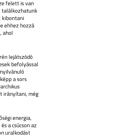
ze felett is van
r találkozhatunk
 kibontani
 de ehhez hozzá
, ahol
rén lejátszódó
pesek befolyással
nyilvánuló
képp a sors
rarchikus
t irányítani, még
őségi energia,
 és a csúcson az
on uralkodást