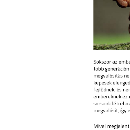
Sokszor az embe
több generáción 
megvalósítás nem
képesek elengedn
fejlődnek, és ne
embereknek ez n
sorsunk létreho
megvalósít, így
Mivel megjelent