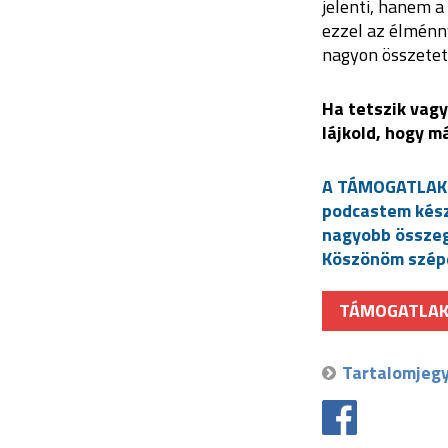
jelenti, hanem a
ezzel az élménn
nagyon összetett
Ha tetszik vagy
lájkold, hogy m
A TÁMOGATLAK f
podcastem készí
nagyobb összeg
Köszönöm szép
TÁMOGATLA
Tartalomjeg