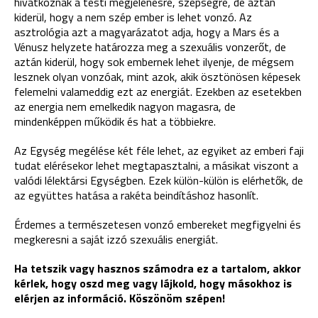
hivatkoznak a testi megjelenésre, szépségre, de aztán
kiderül, hogy a nem szép ember is lehet vonzó. Az
asztrológia azt a magyarázatot adja, hogy a Mars és a
Vénusz helyzete határozza meg a szexuális vonzerőt, de
aztán kiderül, hogy sok embernek lehet ilyenje, de mégsem
lesznek olyan vonzóak, mint azok, akik ösztönösen képesek
felemelni valameddig ezt az energiát. Ezekben az esetekben
az energia nem emelkedik nagyon magasra, de
mindenképpen működik és hat a többiekre.
Az Egység megélése két féle lehet, az egyiket az emberi faji
tudat elérésekor lehet megtapasztalni, a másikat viszont a
valódi lélektársi Egységben. Ezek külön-külön is elérhetők, de
az együttes hatása a rakéta beindításhoz hasonlít.
Érdemes a természetesen vonzó embereket megfigyelni és
megkeresni a saját izzó szexuális energiát.
Ha tetszik vagy hasznos számodra ez a tartalom, akkor
kérlek, hogy oszd meg vagy lájkold, hogy másokhoz is
elérjen az információ. Köszönöm szépen!