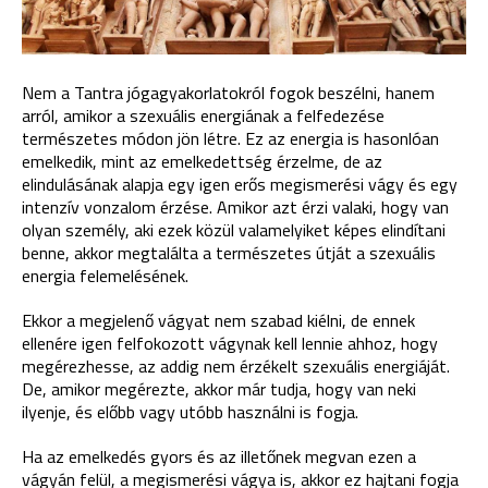
Nem a Tantra jógagyakorlatokról fogok beszélni, hanem
arról, amikor a szexuális energiának a felfedezése
természetes módon jön létre. Ez az energia is hasonlóan
emelkedik, mint az emelkedettség érzelme, de az
elindulásának alapja egy igen erős megismerési vágy és egy
intenzív vonzalom érzése. Amikor azt érzi valaki, hogy van
olyan személy, aki ezek közül valamelyiket képes elindítani
benne, akkor megtalálta a természetes útját a szexuális
energia felemelésének.
Ekkor a megjelenő vágyat nem szabad kiélni, de ennek
ellenére igen felfokozott vágynak kell lennie ahhoz, hogy
megérezhesse, az addig nem érzékelt szexuális energiáját.
De, amikor megérezte, akkor már tudja, hogy van neki
ilyenje, és előbb vagy utóbb használni is fogja.
Ha az emelkedés gyors és az illetőnek megvan ezen a
vágyán felül, a megismerési vágya is, akkor ez hajtani fogja