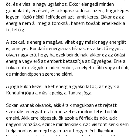
őt, és elviszi a nagy ugráshoz. Ekkor elengedi minden
gondolatát, érzéseit, és a kapaszkodókat azért, hogy képes
legyen illúzió nélkül felfedezni azt, amit keres. Ekkor ez az
energia nem áll meg a toroknál, hanem tovább emelkedik a
fejtetőig.
A szexuális energia magával vihet egy másik nagy energiát
is, amelyet Kundalíni energiának hívnak, és a kettő együtt
olyan nagy erő, hogy ha ezek beindulnak, akkor ez az óriási
energia vagy erő az embert betaszítja az Egységbe. Erre a
folyamatra vágyik minden ember, amelyet előbb vagy utóbb,
de mindenképpen szeretne elérni.
A jóga külön kezeli a két energia gyakorlatot, az egyik a
Kundalíni jóga a másik pedig a Tantra jóga.
Sokan vannak olyanok, akik érzik magukban ezt rejtett
szexuális energiát és természetes módon fel is tudják
emelni. Akik erre képesek, ők azok a férfiak és nők, akik
nagyon vonzóak, szinte mindenkinek. Azt viszont senki sem
tudja pontosan megfogalmazni, hogy miért. Ilyenkor