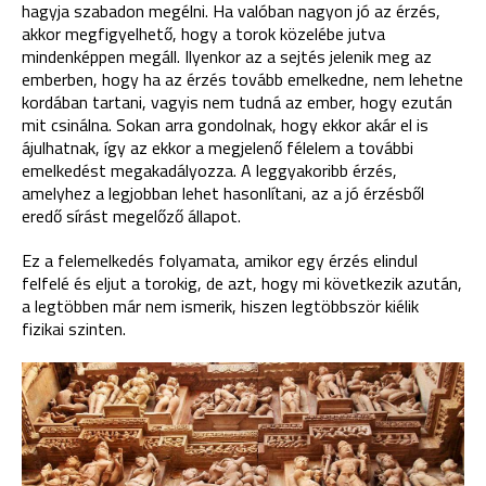
hagyja szabadon megélni. Ha valóban nagyon jó az érzés,
akkor megfigyelhető, hogy a torok közelébe jutva
mindenképpen megáll. Ilyenkor az a sejtés jelenik meg az
emberben, hogy ha az érzés tovább emelkedne, nem lehetne
kordában tartani, vagyis nem tudná az ember, hogy ezután
mit csinálna. Sokan arra gondolnak, hogy ekkor akár el is
ájulhatnak, így az ekkor a megjelenő félelem a további
emelkedést megakadályozza. A leggyakoribb érzés,
amelyhez a legjobban lehet hasonlítani, az a jó érzésből
eredő sírást megelőző állapot.
Ez a felemelkedés folyamata, amikor egy érzés elindul
felfelé és eljut a torokig, de azt, hogy mi következik azután,
a legtöbben már nem ismerik, hiszen legtöbbször kiélik
fizikai szinten.