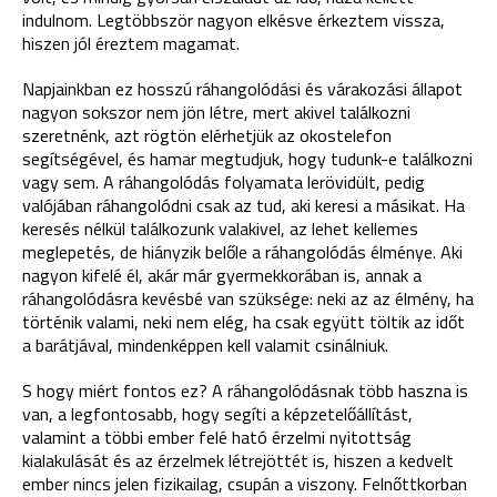
indulnom. Legtöbbször nagyon elkésve érkeztem vissza,
hiszen jól éreztem magamat.
Napjainkban ez hosszú ráhangolódási és várakozási állapot
nagyon sokszor nem jön létre, mert akivel találkozni
szeretnénk, azt rögtön elérhetjük az okostelefon
segítségével, és hamar megtudjuk, hogy tudunk-e találkozni
vagy sem. A ráhangolódás folyamata lerövidült, pedig
valójában ráhangolódni csak az tud, aki keresi a másikat. Ha
keresés nélkül találkozunk valakivel, az lehet kellemes
meglepetés, de hiányzik belőle a ráhangolódás élménye. Aki
nagyon kifelé él, akár már gyermekkorában is, annak a
ráhangolódásra kevésbé van szüksége: neki az az élmény, ha
történik valami, neki nem elég, ha csak együtt töltik az időt
a barátjával, mindenképpen kell valamit csinálniuk.
S hogy miért fontos ez? A ráhangolódásnak több haszna is
van, a legfontosabb, hogy segíti
a képzetelőállítást,
valamint a többi ember felé ható érzelmi nyitottság
kialakulását és az érzelmek létrejöttét is, hiszen a kedvelt
ember nincs jelen fizikailag, csupán a viszony. Felnőttkorban