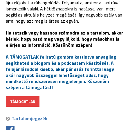
újra előjöhet a ráhangolódás folyamata, amikor a tantrával
ismerkedik valaki. A hétköznapokra is hatással van, mert
segíti az aktuális helyzet megélését, így nagyobb esély van
arra, hogy azt meg is értse az egyén.
Ha tetszik vagy hasznos számodra ez a tartalom, akkor
kérlek, hogy oszd meg vagy lájkold, hogy másokhoz is
elérjen az információ. Köszönöm szépen!
A TÁMOGATLAK feliratú gombra kattintva anyagilag
segítheted a blogom és a podcastem készítését. A
felajánlásoddal kisebb, akár pár száz forinttal vagy
akár nagyobb összeggel lehetőséget adsz, hogy
mindkettő rendszeresen megjelenjen. Köszönöm
szépen a támogatást!
TÁMOGATLAK
Tartalomjegyzék