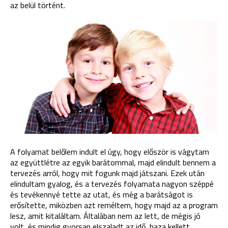
az belül történt.
A folyamat belőlem indult el úgy, hogy először is vágytam
az együttlétre az egyik barátommal, majd elindult bennem a
tervezés arról, hogy mit fogunk majd játszani. Ezek után
elindultam gyalog, és a tervezés folyamata nagyon széppé
és tevékennyé tette az utat, és még a barátságot is
erősítette, miközben azt reméltem, hogy majd az a program
lesz, amit kitaláltam. Általában nem az lett, de mégis jó
volt, és mindig gyorsan elszaladt az idő, haza kellett