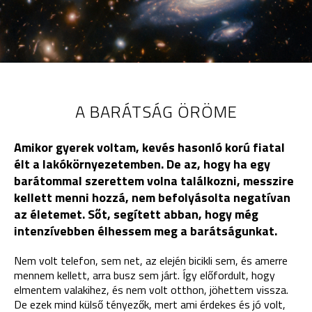
A BARÁTSÁG ÖRÖME
Amikor gyerek voltam, kevés hasonló korú fiatal
élt a lakókörnyezetemben. De az, hogy ha egy
barátommal szerettem volna találkozni, messzire
kellett menni hozzá, nem befolyásolta negatívan
az életemet. Sőt, segített abban, hogy még
intenzívebben élhessem meg a barátságunkat.
Nem volt telefon, sem net, az elején bicikli sem, és amerre
mennem kellett, arra busz sem járt. Így előfordult, hogy
elmentem valakihez, és nem volt otthon, jöhettem vissza.
De ezek mind külső tényezők, mert ami érdekes és jó volt,